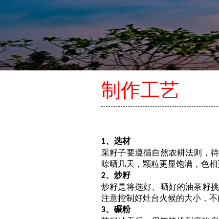
制作工艺
、选材
1
采籽子要遵循自然农耕法则，
晾晒几天，颗粒更显饱满，色相
、炒籽
2
炒籽是将选好、晒好的油茶籽
注意控制好灶台火候的大小，不
、碾粉
3